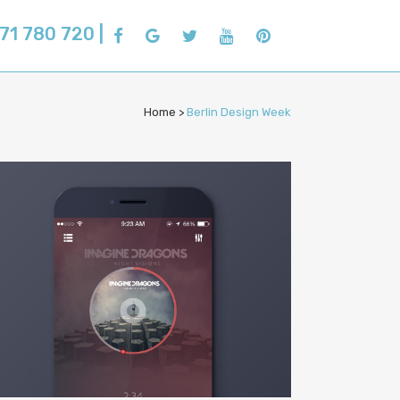
71 780 720 |
Home
>
Berlin Design Week