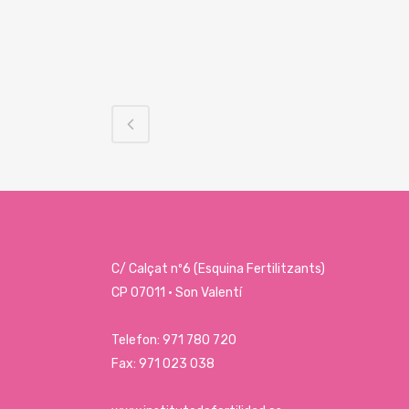
C/ Calçat nº6 (Esquina Fertilitzants)
CP 07011 · Son Valentí
Telefon: 971 780 720
Fax: 971 023 038