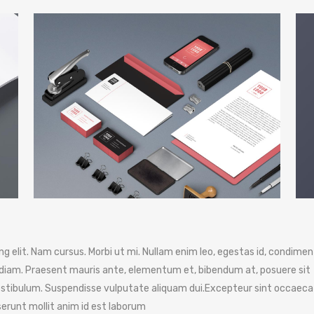
g elit. Nam cursus. Morbi ut mi. Nullam enim leo, egestas id, condim
diam. Praesent mauris ante, elementum et, bibendum at, posuere sit
 vestibulum. Suspendisse vulputate aliquam dui.Excepteur sint occaeca
eserunt mollit anim id est laborum