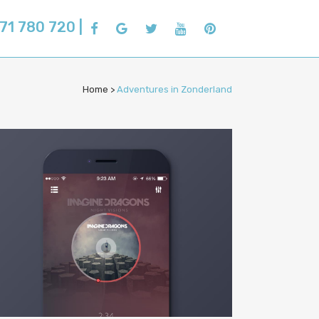
71 780 720 |
Home
>
Adventures in Zonderland