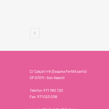
C/ Calçat nº6 (Esquina Fertilitzants)
CP 07011 · Son Valentí
Telefon: 971 780 720
Fax: 971 023 038