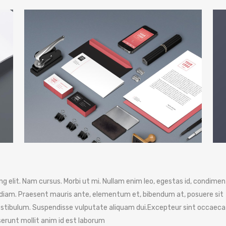
g elit. Nam cursus. Morbi ut mi. Nullam enim leo, egestas id, condim
diam. Praesent mauris ante, elementum et, bibendum at, posuere sit
 vestibulum. Suspendisse vulputate aliquam dui.Excepteur sint occaeca
eserunt mollit anim id est laborum